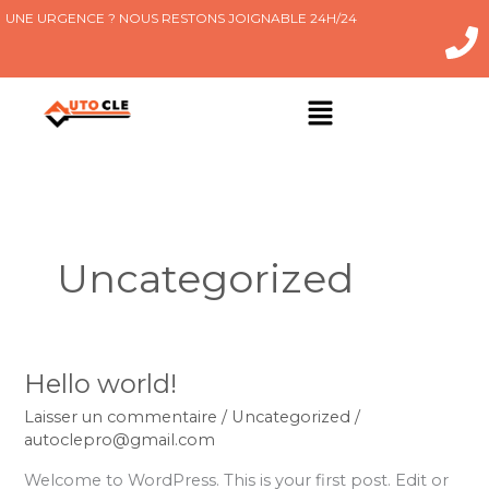
Aller
UNE URGENCE ? NOUS RESTONS JOIGNABLE 24H/24
au
contenu
Main
Menu
Uncategorized
Hello world!
Hello
world!
Laisser un commentaire
/
Uncategorized
/
autoclepro@gmail.com
Welcome to WordPress. This is your first post. Edit or